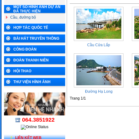
MỘT SỐ HÌNH ẢNH DỰ ÁN
ĐÃ THỰC HIỆN
Cầu, đường bộ
HỢP TÁC QUỐC TẾ
BÀI HÁT TRUYỀN THÔNG
Cầu Cửa Lấp
CÔNG ĐOÀN
ĐOÀN THANH NIÊN
HỘI THAO
THƯ VIỆN HÌNH ẢNH
Đường Hạ Long
Trang 1/1
064.3851922
LIÊN KẾT WEB