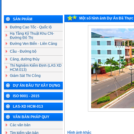
Một số hình ảnh Dự Án Đã Thực
SẢN PHẨM
Đường Cao Tốc - Quốc lộ
Hạ Tầng Kỹ Thuật Khu CN-
Đường Đô Thị
Đường Ven Biển - Liên Cảng
Cầu - Đường bộ
Cảng, đường thủy
Thí Nghiệm Kiểm Định (LAS XD
HCM.013)
Giám Sát Thi Công
DỰ ÁN ĐẦU TƯ XÂY DỰNG
ISO 9001 - 2015
LAS-XD HCM-013
VĂN BẢN PHÁP QUY
Các văn bản
Hình ảnh khác
Tìm kiếm văn bản