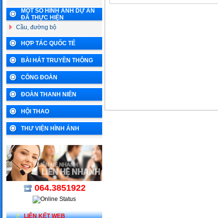
MỘT SỐ HÌNH ẢNH DỰ ÁN
ĐÃ THỰC HIỆN
Cầu, đường bộ
HỢP TÁC QUỐC TẾ
BÀI HÁT TRUYỀN THÔNG
CÔNG ĐOÀN
ĐOÀN THANH NIÊN
HỘI THAO
THƯ VIỆN HÌNH ẢNH
064.3851922
LIÊN KẾT WEB