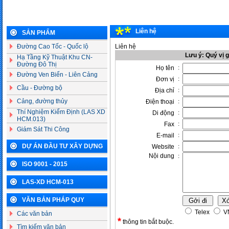
Liên hệ
SẢN PHẨM
Đường Cao Tốc - Quốc lộ
Liên hệ
Lưu ý: Quý vị 
Hạ Tầng Kỹ Thuật Khu CN-
Đường Đô Thị
:
Họ tên
Đường Ven Biển - Liên Cảng
:
Đơn vị
Cầu - Đường bộ
:
Địa chỉ
Cảng, đường thủy
:
Điện thoại
Thí Nghiệm Kiểm Định (LAS XD
:
Di động
HCM.013)
:
Fax
Giám Sát Thi Công
:
E-mail
DỰ ÁN ĐẦU TƯ XÂY DỰNG
:
Website
Nội dung
:
ISO 9001 - 2015
LAS-XD HCM-013
VĂN BẢN PHÁP QUY
Telex
V
Các văn bản
*
thông tin bắt buộc.
Tìm kiếm văn bản