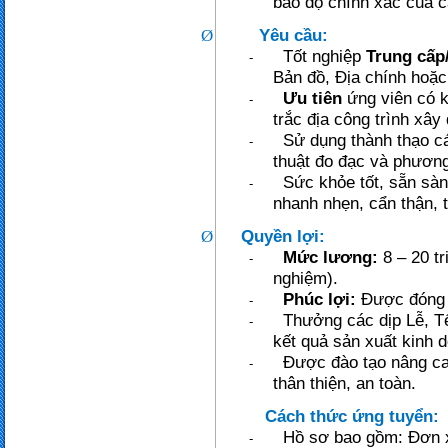
bảo độ chính xác của cá
Yêu cầu:
Ø
Tốt nghiệp
Trung cấp
-
Bản đồ, Địa chính hoặc 
Ưu tiên
ứng viên có k
-
trắc địa công trình xây
Sử dụng thành thạo cá
-
thuật đo đạc và phương
Sức khỏe tốt, sẵn sàn
-
nhanh nhẹn, cẩn thận, t
Quyền lợi:
Ø
Mức lương:
8 – 20 tr
-
nghiệm).
Phúc lợi:
Được đóng 
-
Thưởng các dịp Lễ, Tế
-
kết quả sản xuất kinh 
Được đào tạo nâng ca
-
thân thiện, an toàn.
Cách thức ứng tuyển:
Hồ sơ bao gồm: Đơn xi
-