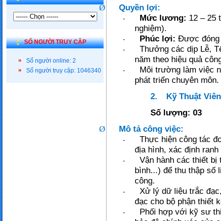
Quyền lợi:
Ø
Mức lương:
12 – 25 t
-
nghiệm).
Phúc lợi:
Được đóng 
-
SỐ NGƯỜI TRUY CẬP
Thưởng các dịp Lễ, Tế
-
năm theo hiệu quả công
Số người online: 2
Môi trường làm việc n
-
Số người truy cập: 1046340
phát triển chuyên môn.
2.
Kỹ Thuật Viên
Số lượng: 03
Mô tả công việc:
Ø
Thực hiện công tác đo 
-
địa hình, xác định ranh
Vận hành các thiết bị
-
bình...) để thu thập số 
công.
Xử lý dữ liệu trắc đạc
-
đạc cho bộ phận thiết k
Phối hợp với kỹ sư th
-