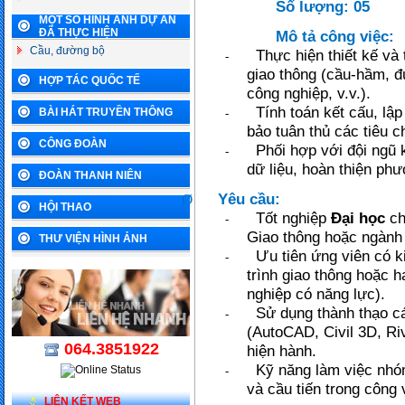
Số lượng: 05
MỘT SỐ HÌNH ẢNH DỰ ÁN
ĐÃ THỰC HIỆN
Mô tả công việc:
Cầu, đường bộ
Thực hiện thiết kế và 
-
giao thông (cầu-hầm, đ
HỢP TÁC QUỐC TẾ
công nghiệp, v.v.).
Tính toán kết cấu, lậ
BÀI HÁT TRUYỀN THÔNG
-
bảo tuân thủ các tiêu 
CÔNG ĐOÀN
Phối hợp với đội ngũ 
-
dữ liệu, hoàn thiện phư
ĐOÀN THANH NIÊN
Yêu cầu:
Ø
HỘI THAO
Tốt nghiệp
Đại học
ch
-
Giao thông hoặc ngành 
THƯ VIỆN HÌNH ẢNH
Ưu tiên ứng viên có 
-
trình giao thông hoặc h
nghiệp có năng lực).
Sử dụng thành thạo c
-
(AutoCAD, Civil 3D, Rivi
064.3851922
hiện hành.
Kỹ năng làm việc nhóm
-
và cầu tiến trong công 
LIÊN KẾT WEB