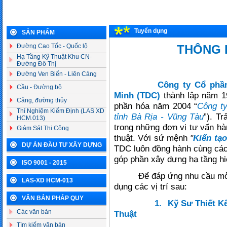
Tuyển dụng
SẢN PHẨM
Đường Cao Tốc - Quốc lộ
THÔNG 
Hạ Tầng Kỹ Thuật Khu CN-
Đường Đô Thị
Đường Ven Biển - Liên Cảng
Công ty Cổ phầ
Cầu - Đường bộ
Minh (TDC)
thành lập năm 19
Cảng, đường thủy
phần hóa năm 2004 “
Công t
Thí Nghiệm Kiểm Định (LAS XD
tỉnh Bà Rịa - Vũng Tàu
”). T
HCM.013)
trong những đơn vị tư vấn hà
Giám Sát Thi Công
thuật. Với sứ mệnh
"
Kiến tạ
DỰ ÁN ĐẦU TƯ XÂY DỰNG
TDC luôn đồng hành cùng các 
góp phần xây dựng hạ tầng hi
ISO 9001 - 2015
Để đáp ứng nhu cầu mở
LAS-XD HCM-013
dụng các vị trí sau:
VĂN BẢN PHÁP QUY
1.
Kỹ Sư Thiết K
Các văn bản
Thuật
Tìm kiếm văn bản