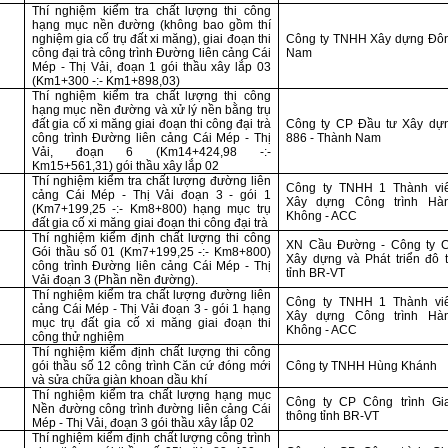
Thí nghiệm kiểm tra chất lượng thi công
hạng mục nền đường (không bao gồm thí
nghiệm gia cố trụ đất xi măng), giai đoạn thi
Công ty TNHH Xây dựng Đô
công đại trà công trình Đường liên cảng Cái
Nam
Mép - Thị Vải, đoạn 1 gói thầu xây lắp 03
(Km1+300 -:- Km1+898,03)
Thí nghiệm kiểm tra chất lượng thi công
hạng mục nền đường và xử lý nền bằng trụ
đất gia cố xi măng giai đoạn thi công đại trà
Công ty CP Đầu tư Xây dự
công trình Đường liên cảng Cái Mép - Thị
886 - Thành Nam
Vải, đoạn 6 (Km14+424,98 -:-
Km15+561,31) gói thầu xây lắp 02
Thí nghiệm kiểm tra chất lượng đường liên
Công ty TNHH 1 Thành vi
cảng Cái Mép - Thị Vải đoạn 3 - gói 1
Xây dựng Công trình Hà
(Km7+199,25 -:- Km8+800) hạng mục trụ
Không - ACC
đất gia cố xi măng giai đoạn thi công đại trà
Thí nghiệm kiểm định chất lượng thi công
XN Cầu Đường - Công ty 
Gói thầu số 01 (Km7+199,25 -:- Km8+800)
Xây dựng và Phát triển đô t
công trình Đường liên cảng Cái Mép - Thị
tỉnh BR-VT
Vải đoạn 3 (Phần nền đường).
Thí nghiệm kiểm tra chất lượng đường liên
Công ty TNHH 1 Thành vi
cảng Cái Mép - Thị Vải đoạn 3 - gói 1 hạng
Xây dựng Công trình Hà
mục trụ đất gia cố xi măng giai đoạn thi
Không - ACC
công thử nghiệm
Thí nghiệm kiểm định chất lượng thi công
gói thầu số 12 công trình Căn cứ đóng mới
Công ty TNHH Hùng Khánh
và sửa chữa giàn khoan dầu khí
Thí nghiệm kiểm tra chất lượng hạng mục
Công ty CP Công trình Gi
Nền đường công trình đường liên cảng Cái
thông tỉnh BR-VT
Mép - Thị Vải, đoạn 3 gói thầu xây lắp 02
Thí nghiệm kiểm định chất lượng công trình