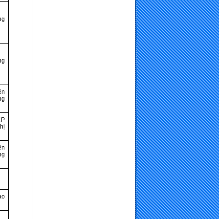
ng
ng
ên
ng
CP
hị
ên
ng
ao