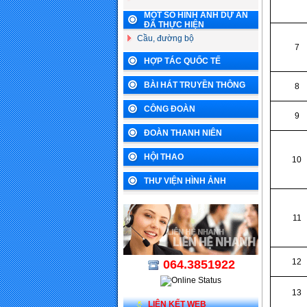
MỘT SỐ HÌNH ẢNH DỰ ÁN
ĐÃ THỰC HIỆN
Cầu, đường bộ
7
HỢP TÁC QUỐC TẾ
BÀI HÁT TRUYỀN THÔNG
8
CÔNG ĐOÀN
9
ĐOÀN THANH NIÊN
HỘI THAO
10
THƯ VIỆN HÌNH ẢNH
11
12
064.3851922
13
LIÊN KẾT WEB