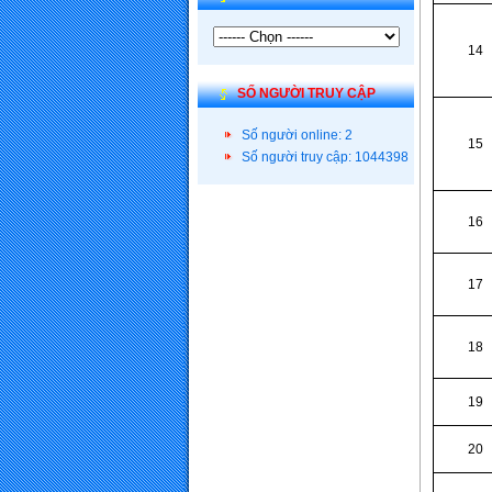
14
SỐ NGƯỜI TRUY CẬP
Số người online: 2
15
Số người truy cập: 1044398
16
17
18
19
20