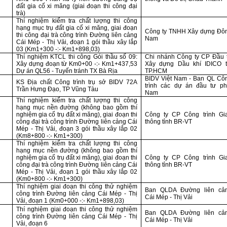
đất gia cố xi măng (giai đoạn thi công đại
trà)
Thí nghiệm kiểm tra chất lượng thi công
hạng mục trụ đất gia cố xi măng, giai đoạn
Công ty TNHH Xây dựng Đô
thi công đại trà công trình Đường liên cảng
Nam
Cái Mép - Thị Vải, đoạn 1 gói thầu xây lắp
03 (Km1+300 -:- Km1+898,03)
Thí nghiệm KTCL thi công Gói thầu số 09:
Chi nhánh Công ty CP Đầu 
Xây dựng đoạn từ Km0+00 -:- Km1+437,53
Xây dựng Dầu khí IDICO t
Dự án QL56 - Tuyến tránh TX Bà Rịa
TP.HCM
BIDV Việt Nam - Ban QL Cô
KS Địa chất Công trình trụ sở BIDV 72A
trình các dự án đầu tư ph
Trần Hưng Đạo, TP Vũng Tàu
Nam
Thí nghiệm kiểm tra chất lượng thi công
hạng mục nền đường (không bao gồm thí
nghiệm gia cố trụ đất xi măng), giai đoạn thi
Công ty CP Công trình Gi
công đại trà công trình Đường liên cảng Cái
thông tỉnh BR-VT
Mép - Thị Vải, đoạn 3 gói thầu xây lắp 02
(Km8+800 -:- Km1+300)
Thí nghiệm kiểm tra chất lượng thi công
hạng mục nền đường (không bao gồm thí
nghiệm gia cố trụ đất xi măng), giai đoạn thi
Công ty CP Công trình Gi
công đại trà công trình Đường liên cảng Cái
thông tỉnh BR-VT
Mép - Thị Vải, đoạn 1 gói thầu xây lắp 02
(Km0+800 -:- Km1+300)
Thí nghiệm giai đoạn thi công thử nghiệm
Ban QLDA Đường liên cả
công trình Đường liên cảng Cái Mép - Thị
Cái Mép - Thị Vải
Vải, đoạn 1 (Km0+000 -:- Km1+898,03)
Thí nghiệm giai đoạn thi công thử nghiệm
Ban QLDA Đường liên cả
công trình Đường liên cảng Cái Mép - Thị
Cái Mép - Thị Vải
Vải, đoạn 6