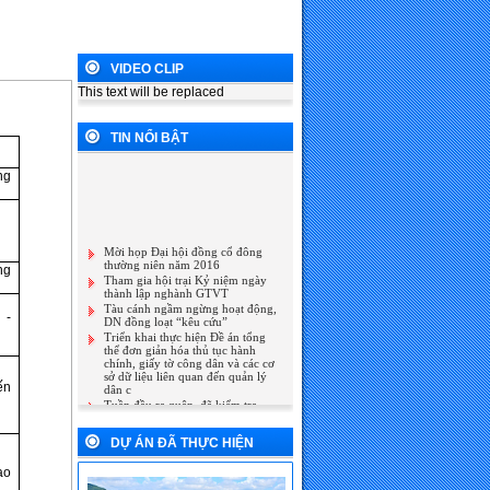
VIDEO CLIP
This text will be replaced
TIN NỔI BẬT
ng
Mời họp Đại hội đồng cổ đông
thường niên năm 2016
Tham gia hội trại Kỷ niệm ngày
ng
thành lập nghành GTVT
Tàu cánh ngầm ngừng hoạt động,
DN đồng loạt “kêu cứu”
 -
Triển khai thực hiện Đề án tổng
thể đơn giản hóa thủ tục hành
chính, giấy tờ công dân và các cơ
sở dữ liệu liên quan đến quản lý
dân c
ến
Tuần đầu ra quân, đã kiểm tra
hơn 4.000 xe và phát hiện 750 xe
vi phạm về tải trọng
Thứ trưởng Nguyễn Văn Thể chủ
DỰ ÁN ĐÃ THỰC HIỆN
trì cuộc họp rà soát thiết kế Dự án
đầu tư xây dựng công trình mở
rộng QL1 đoạn qua địa phận
ao
Dự án đường ven biển Dung Quất