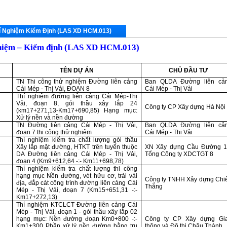
í Nghiệm Kiểm Định (LAS XD HCM.013)
i
ệm – Kiểm định (LAS XD HCM.013)
TÊN DỰ ÁN
CHỦ ĐẦU TƯ
TN Thi công thử nghiệm Đường liên cảng
Ban QLDA Đường liên cả
Cái Mép - Thị Vải, ĐOẠN 8
Cái Mép - Thị Vải
Thí nghiệm đường liên cảng Cái Mép-Thị
Vải, đoạn 8, gói thầu xây lắp 24
Công ty CP Xây dựng Hà Nội
(km17+271,13-Km17+690,85) Hạng mục:
Xử lý nền và nền đường
TN Đường liên cảng Cái Mép - Thị Vải,
Ban QLDA Đường liên cả
đoạn 7 thi công thử nghiệm
Cái Mép - Thị Vải
Thí nghiệm kiểm tra chất lượng gói thầu
Xây lắp mặt đường, HTKT trên tuyến thuộc
XN Xây dựng Cầu Đường 1
DA Đường liên cảng Cái Mép - Thị Vải,
Tổng Công ty XDCTGT 8
đoạn 4 (Km9+612,64 -:- Km11+698,78)
Thí nghiệm kiểm tra chất lượng thi công
hạng mục Nền đường, vét hữu cơ, trải vải
Công ty TNHH Xây dựng Chi
địa, đắp cát công trình đường liên cảng Cái
Thắng
Mép - Thị Vải, đoạn 7 (Km15+651,31 -:-
Km17+272,13)
Thí nghiệm KTCLCT Đường liên cảng Cái
Mép - Thị Vải, đoạn 1 - gói thầu xây lắp 02
hạng mục: Nền đường đoạn Km0+800 -:-
Công ty CP Xây dựng Gi
Km1+300 Phần xử lý nền đường bằng trụ
thông và Đô thị Châu Thành