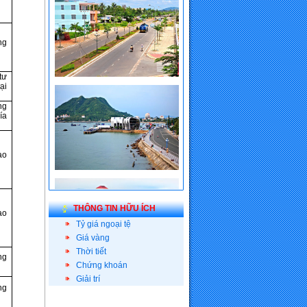
- Sa Huỳnh: Được phân bổ 770 tỷ
đồng vốn TPCP
ng
tư
ại
ng
ía
ao
THÔNG TIN HỮU ÍCH
ao
Tỷ giá ngoại tệ
Giá vàng
Thời tiết
ng
Chứng khoán
Giải trí
ng