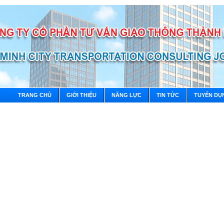
TRANG CHỦ
GIỚI THIỆU
NĂNG LỰC
TIN TỨC
TUYỂN DỤ