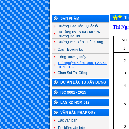
Th
SẢN PHẨM
Đường Cao Tốc - Quốc lộ
Thí Ngh
Hạ Tầng Kỹ Thuật Khu CN-
Đường Đô Thị
STT
Đường Ven Biển - Liên Cảng
1
Cầu - Đường bộ
Cảng, đường thủy
2
Thí Nghiệm Kiểm Định (LAS XD
HCM.013)
Giám Sát Thi Công
3
DỰ ÁN ĐẦU TƯ XÂY DỰNG
4
ISO 9001 - 2015
LAS-XD HCM-013
5
VĂN BẢN PHÁP QUY
Các văn bản
6
Tìm kiếm văn bản